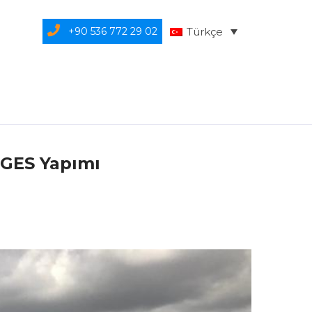
+90 536 772 29 02
Türkçe
 GES Yapımı