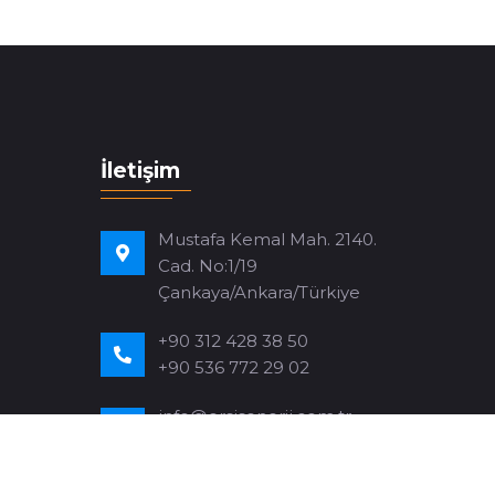
İletişim
Mustafa Kemal Mah. 2140.
Cad. No:1/19
Çankaya/Ankara/Türkiye
+90 312 428 38 50
+90 536 772 29 02
info@ersisenerji.com.tr