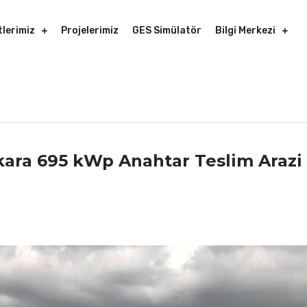
lerimiz
Projelerimiz
GES Simülatör
Bilgi Merkezi
kara 695 kWp Anahtar Teslim Arazi