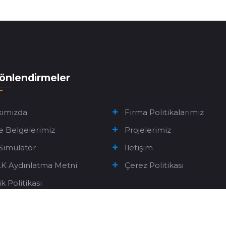
Yönlendirmeler
ımızda
Firma Politikalarımız
te Belgelerimiz
Projelerimiz
Simülatör
İletişim
K.K Aydınlatma Metni
Çerez Politikası
lik Politikası