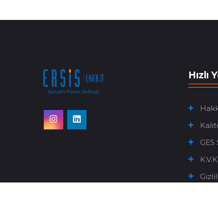
Hızlı 
Hakk
Kali
GES 
K.V.
Gizli